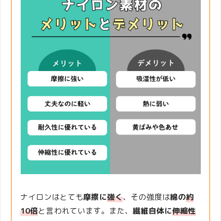
ナイロンはとても
摩擦に
強く
、その強度は
綿の
約
10倍
と言われています。また、
繊維自体に
伸縮性