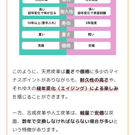
このように、天然皮革は
重さ
や
価格
に多少のマイ
ナスポイントがありながらも、
耐久性の高さ
や、
それゆえの
経年変化（エイジング）による楽しみ
を感じることができます。
一方、合成皮革や人工皮革は、
軽量
で
安価
な反
面、
数年で交換しなければならない場合が多い
と
いう特徴があります。